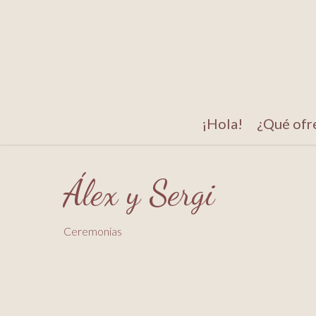
Skip
to
main
content
¡Hola!
¿Qué ofr
Álex y Sergi
Ceremonias