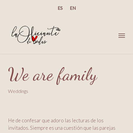
Skip
ES
EN
to
main
content
Menu
We are family
Weddings
He de confesar que adoro las lecturas de los
invitados. Siempre es una cuestión que las parejas